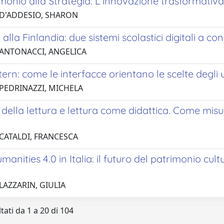
monio alla Strategia: L'innovazione trasformativa 
 D'ADDESIO, SHARON
a alla Finlandia: due sistemi scolastici digitali a co
 ANTONACCI, ANGELICA
ern: come le interfacce orientano le scelte degli 
 PEDRINAZZI, MICHELA
 della lettura e lettura come didattica. Come misur
 CATALDI, FRANCESCA
umanities 4.0 in Italia: il futuro del patrimonio cul
LAZZARIN, GIULIA
tati da 1 a 20 di 104