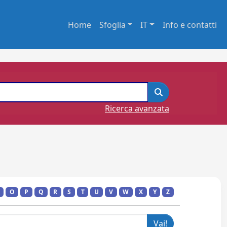
Home
Sfoglia
IT
Info e contatti
Ricerca avanzata
O
P
Q
R
S
T
U
V
W
X
Y
Z