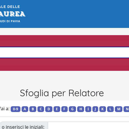
Sfoglia per Relatore
ai a:
0-9
A
B
C
D
E
F
G
H
I
J
K
L
M
N
o inserisci le iniziali: