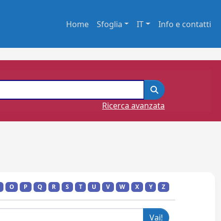
Home
Sfoglia
IT
Info e contatti
Ricerca avanzata
O
P
Q
R
S
T
U
V
W
X
Y
Z