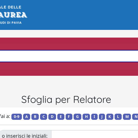
Sfoglia per Relatore
ai a:
0-9
A
B
C
D
E
F
G
H
I
J
K
L
M
N
o inserisci le iniziali: