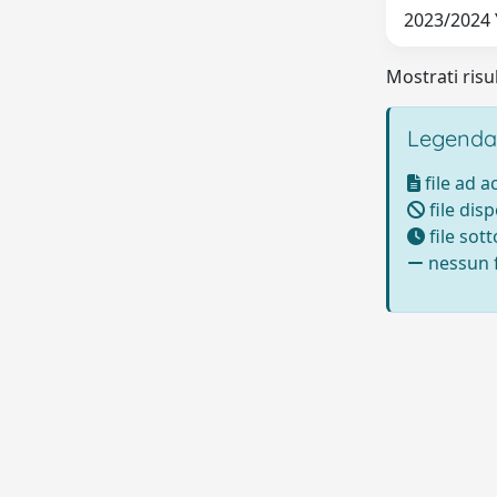
2023/2024 Y
Mostrati risul
Legenda
file ad 
file disp
file sot
nessun f