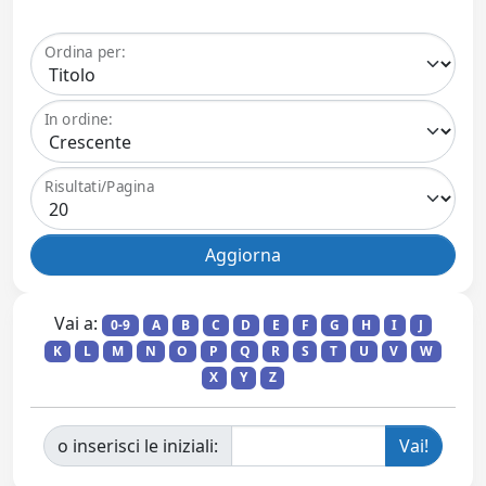
Ordina per:
In ordine:
Risultati/Pagina
Vai a:
0-9
A
B
C
D
E
F
G
H
I
J
K
L
M
N
O
P
Q
R
S
T
U
V
W
X
Y
Z
o inserisci le iniziali: