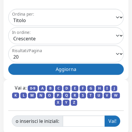
Ordina per:
In ordine:
Risultati/Pagina
Vai a:
0-9
A
B
C
D
E
F
G
H
I
J
K
L
M
N
O
P
Q
R
S
T
U
V
W
X
Y
Z
o inserisci le iniziali: