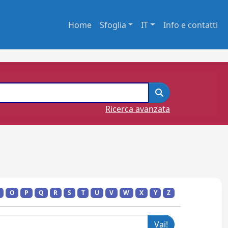
Home
Sfoglia
IT
Info e contatti
Ricerca avanzata
O
P
Q
R
S
T
U
V
W
X
Y
Z