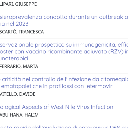
LIPARI, GIUSEPPE
i sieroprevalenza condotto durante un outbreak a
a nel 2023
 SCARFÒ, FRANCESCA
servazionale prospettico su immunogenicità, effic
oster con vaccino ricombinante adiuvato (RZV) in
noterapici
 FERRARIO, MARTA
e criticità nel controllo dell'infezione da citomegalo
 ematopoietiche in profilassi con letermovir
VITELLO, DAVIDE
logical Aspects of West Nile Virus Infection
 ABU HANA, HALIM
ento rapido dell'evoluzione di enterovirus D68 