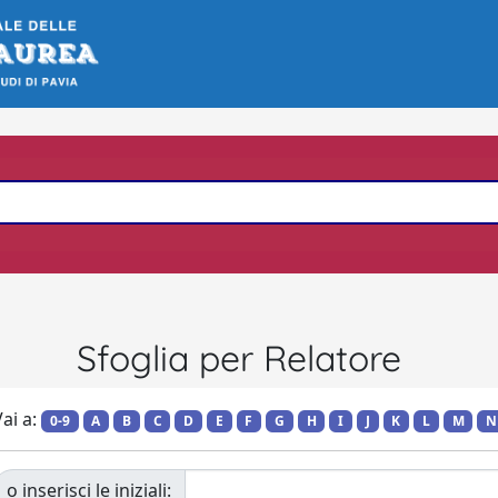
Sfoglia per Relatore
ai a:
0-9
A
B
C
D
E
F
G
H
I
J
K
L
M
N
o inserisci le iniziali: