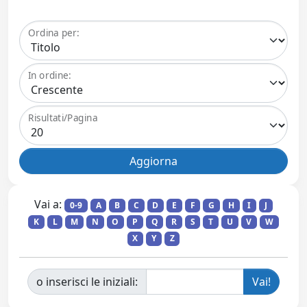
Ordina per:
In ordine:
Risultati/Pagina
Vai a:
0-9
A
B
C
D
E
F
G
H
I
J
K
L
M
N
O
P
Q
R
S
T
U
V
W
X
Y
Z
o inserisci le iniziali: