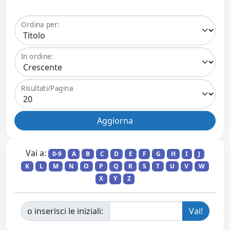
Ordina per:
In ordine:
Risultati/Pagina
Vai a:
0-9
A
B
C
D
E
F
G
H
I
J
K
L
M
N
O
P
Q
R
S
T
U
V
W
X
Y
Z
o inserisci le iniziali: