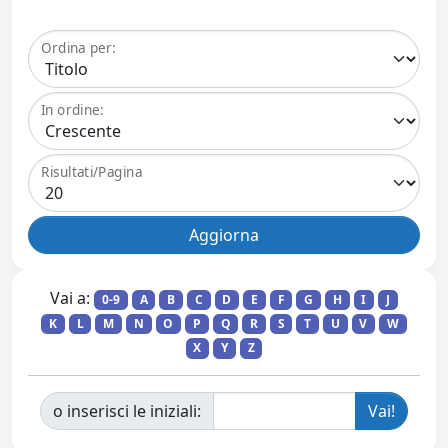
Ordina per:
In ordine:
Risultati/Pagina
Vai a:
0-9
A
B
C
D
E
F
G
H
I
J
K
L
M
N
O
P
Q
R
S
T
U
V
W
X
Y
Z
o inserisci le iniziali: