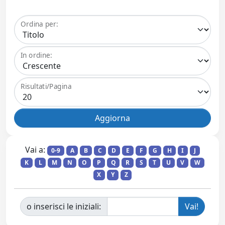
Ordina per:
In ordine:
Risultati/Pagina
Vai a:
0-9
A
B
C
D
E
F
G
H
I
J
K
L
M
N
O
P
Q
R
S
T
U
V
W
X
Y
Z
o inserisci le iniziali: