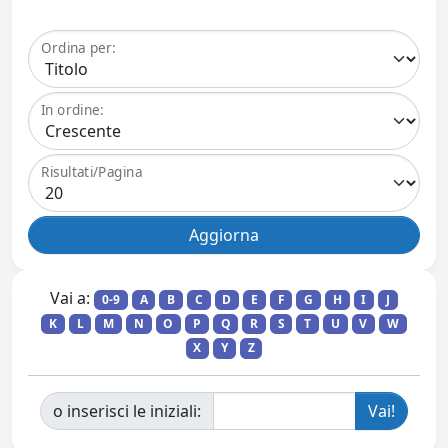
Ordina per:
In ordine:
Risultati/Pagina
Vai a:
0-9
A
B
C
D
E
F
G
H
I
J
K
L
M
N
O
P
Q
R
S
T
U
V
W
X
Y
Z
o inserisci le iniziali: