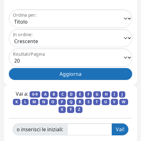
Ordina per:
In ordine:
Risultati/Pagina
Vai a:
0-9
A
B
C
D
E
F
G
H
I
J
K
L
M
N
O
P
Q
R
S
T
U
V
W
X
Y
Z
o inserisci le iniziali: