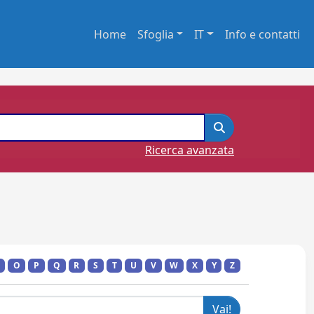
Home
Sfoglia
IT
Info e contatti
Ricerca avanzata
O
P
Q
R
S
T
U
V
W
X
Y
Z