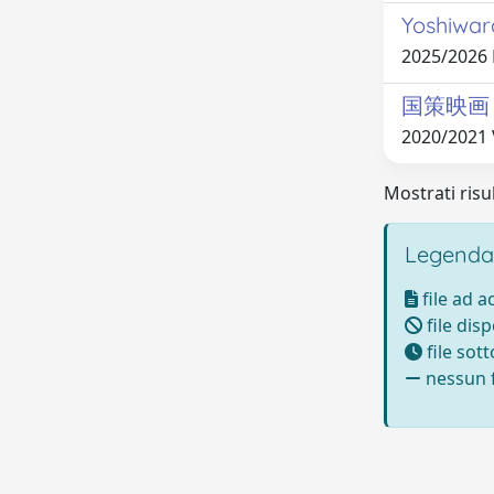
Yoshiwara
2025/2026
国策映画 - 
2020/2021
Mostrati risul
Legenda
file ad 
file disp
file sot
nessun f