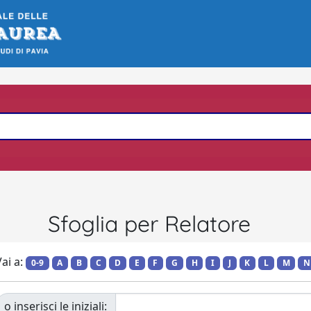
Sfoglia per Relatore
ai a:
0-9
A
B
C
D
E
F
G
H
I
J
K
L
M
N
o inserisci le iniziali: