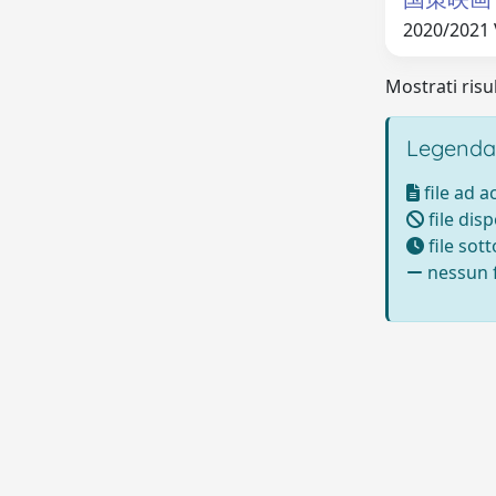
2020/2021
Mostrati risul
Legenda
file ad 
file disp
file sot
nessun f