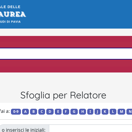
Sfoglia per Relatore
ai a:
0-9
A
B
C
D
E
F
G
H
I
J
K
L
M
N
o inserisci le iniziali: