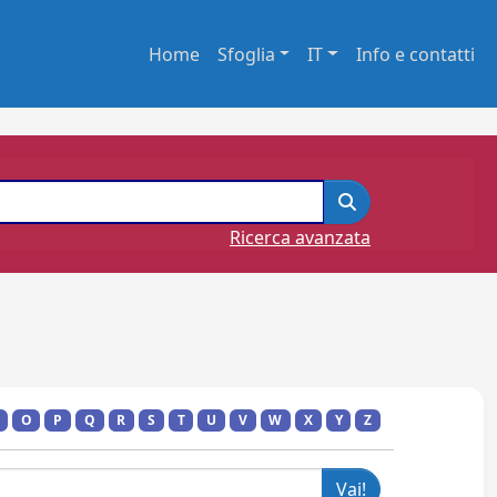
Home
Sfoglia
IT
Info e contatti
Ricerca avanzata
O
P
Q
R
S
T
U
V
W
X
Y
Z