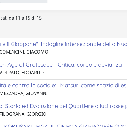
tati da 11 a 15 di 15
e il Giappone". Indagine intersezionale della Nu
 COMINCINI, GIACOMO
en Age of Grotesque - Critica, corpo e devianza 
 VOLPATO, EDOARDO
lità e controllo sociale: i Matsuri come spazio di 
 MEZZADRA, GIOVANNI
: Storia ed Evoluzione del Quartiere a luci ross
 FILOGRANA, GIORGIO
KOKUSAKU EIGA: IL CINEMA GIAPPONESE CO