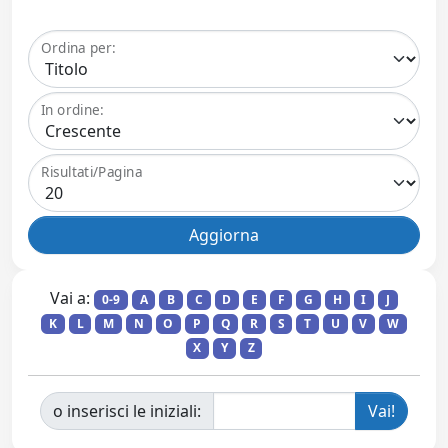
Ordina per:
In ordine:
Risultati/Pagina
Vai a:
0-9
A
B
C
D
E
F
G
H
I
J
K
L
M
N
O
P
Q
R
S
T
U
V
W
X
Y
Z
o inserisci le iniziali: