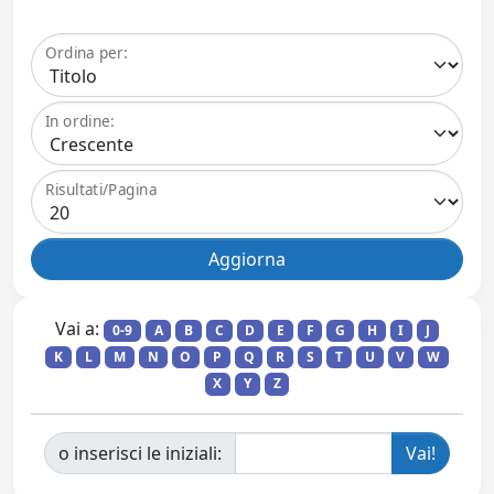
Ordina per:
In ordine:
Risultati/Pagina
Vai a:
0-9
A
B
C
D
E
F
G
H
I
J
K
L
M
N
O
P
Q
R
S
T
U
V
W
X
Y
Z
o inserisci le iniziali: