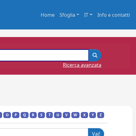
Home
Sfoglia
IT
Info e contatti
Ricerca avanzata
O
P
Q
R
S
T
U
V
W
X
Y
Z