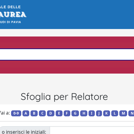
Sfoglia per Relatore
ai a:
0-9
A
B
C
D
E
F
G
H
I
J
K
L
M
N
o inserisci le iniziali: