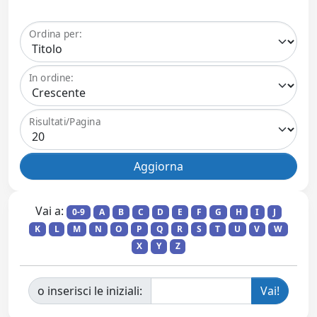
Ordina per:
In ordine:
Risultati/Pagina
Vai a:
0-9
A
B
C
D
E
F
G
H
I
J
K
L
M
N
O
P
Q
R
S
T
U
V
W
X
Y
Z
o inserisci le iniziali: