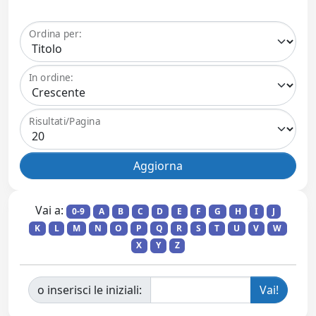
Ordina per:
In ordine:
Risultati/Pagina
Vai a:
0-9
A
B
C
D
E
F
G
H
I
J
K
L
M
N
O
P
Q
R
S
T
U
V
W
X
Y
Z
o inserisci le iniziali: