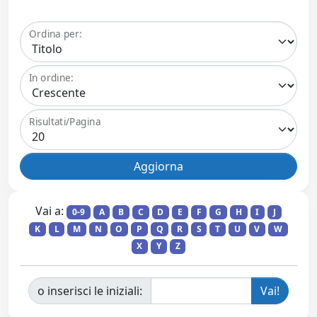
Ordina per:
In ordine:
Risultati/Pagina
Vai a:
0-9
A
B
C
D
E
F
G
H
I
J
K
L
M
N
O
P
Q
R
S
T
U
V
W
X
Y
Z
o inserisci le iniziali: