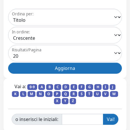
Ordina per:
In ordine:
Risultati/Pagina
Vai a:
0-9
A
B
C
D
E
F
G
H
I
J
K
L
M
N
O
P
Q
R
S
T
U
V
W
X
Y
Z
o inserisci le iniziali: