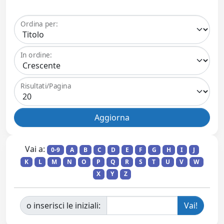
Ordina per:
In ordine:
Risultati/Pagina
Vai a:
0-9
A
B
C
D
E
F
G
H
I
J
K
L
M
N
O
P
Q
R
S
T
U
V
W
X
Y
Z
o inserisci le iniziali: