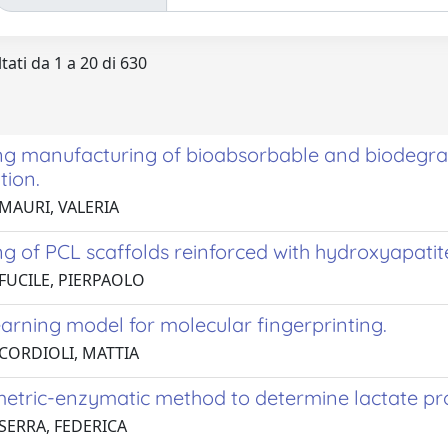
tati da 1 a 20 di 630
ing manufacturing of bioabsorbable and biodegra
tion.
 MAURI, VALERIA
ng of PCL scaffolds reinforced with hydroxyapatit
 FUCILE, PIERPAOLO
arning model for molecular fingerprinting.
 CORDIOLI, MATTIA
etric-enzymatic method to determine lactate prod
 SERRA, FEDERICA