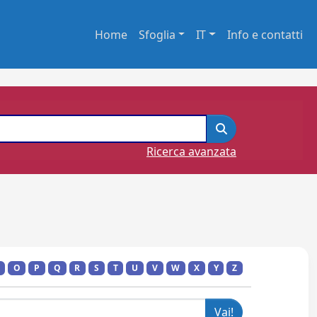
Home
Sfoglia
IT
Info e contatti
Ricerca avanzata
O
P
Q
R
S
T
U
V
W
X
Y
Z