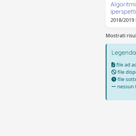
Algoritmi
iperspett
2018/2019
Mostrati risul
Legenda
file ad 
file disp
file sot
nessun f