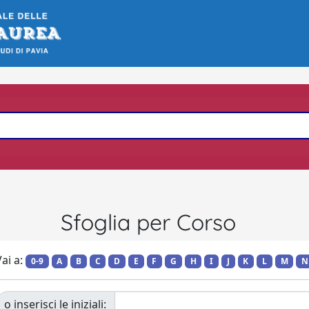
Sfoglia per Corso
ai a:
0-9
A
B
C
D
E
F
G
H
I
J
K
L
M
N
o inserisci le iniziali: