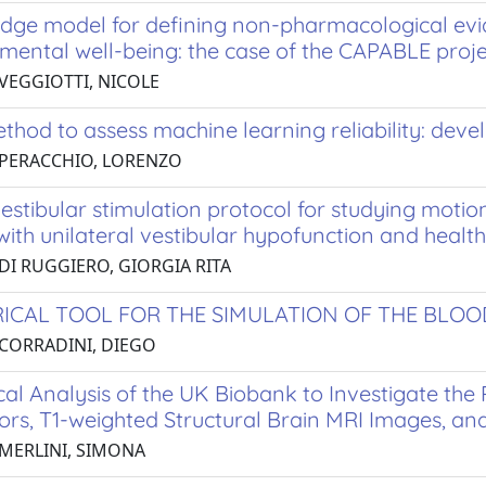
dge model for defining non-pharmacological e
 mental well-being: the case of the CAPABLE proj
 VEGGIOTTI, NICOLE
thod to assess machine learning reliability: dev
 PERACCHIO, LORENZO
vestibular stimulation protocol for studying mot
with unilateral vestibular hypofunction and health
 DI RUGGIERO, GIORGIA RITA
ICAL TOOL FOR THE SIMULATION OF THE BLOO
 CORRADINI, DIEGO
ical Analysis of the UK Biobank to Investigate th
tors, T1-weighted Structural Brain MRI Images, a
 MERLINI, SIMONA