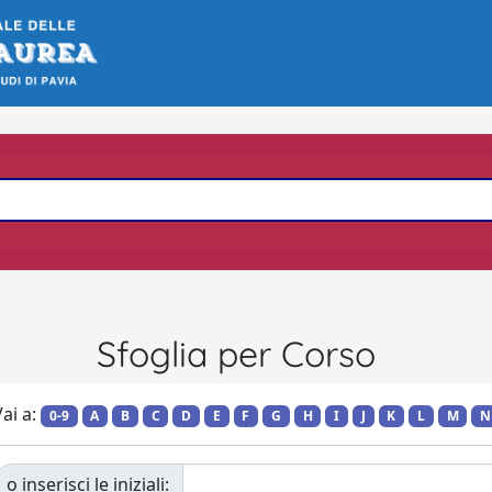
Sfoglia per Corso
ai a:
0-9
A
B
C
D
E
F
G
H
I
J
K
L
M
N
o inserisci le iniziali: