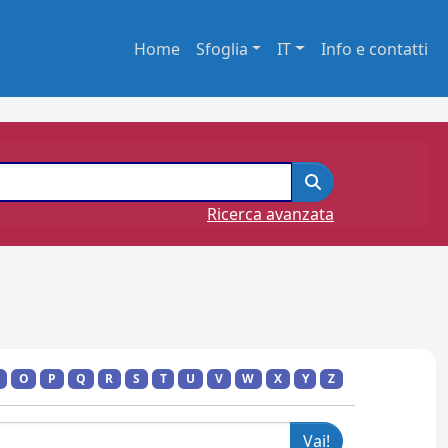
Home
Sfoglia
IT
Info e contatti
Ricerca avanzata
O
P
Q
R
S
T
U
V
W
X
Y
Z