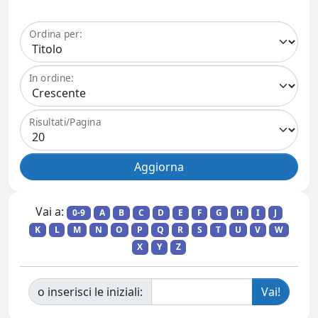
Ordina per:
In ordine:
Risultati/Pagina
Vai a:
0-9
A
B
C
D
E
F
G
H
I
J
K
L
M
N
O
P
Q
R
S
T
U
V
W
X
Y
Z
o inserisci le iniziali: