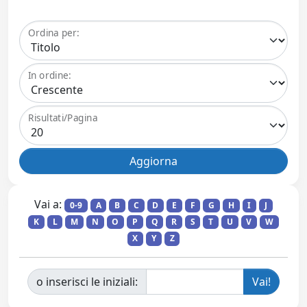
Ordina per:
In ordine:
Risultati/Pagina
Vai a:
0-9
A
B
C
D
E
F
G
H
I
J
K
L
M
N
O
P
Q
R
S
T
U
V
W
X
Y
Z
o inserisci le iniziali: