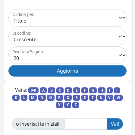
Ordina per:
In ordine:
Risultati/Pagina
Vai a:
0-9
A
B
C
D
E
F
G
H
I
J
K
L
M
N
O
P
Q
R
S
T
U
V
W
X
Y
Z
o inserisci le iniziali: