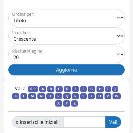
Ordina per:
In ordine:
Risultati/Pagina
Vai a:
0-9
A
B
C
D
E
F
G
H
I
J
K
L
M
N
O
P
Q
R
S
T
U
V
W
X
Y
Z
o inserisci le iniziali: