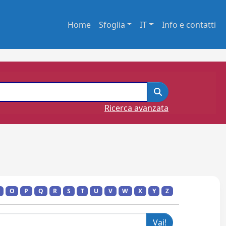
Home
Sfoglia
IT
Info e contatti
Ricerca avanzata
O
P
Q
R
S
T
U
V
W
X
Y
Z