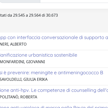
ltati da 29.545 a 29.564 di 30.673
pp con interfaccia conversazionale di supporto al
 NERI, ALBERTO
pianificazione urbanistica sostenibile
 MONFARDINI, GIOVANNI
si è prevenire: meningite e antimeningococco B
SAVOLDELLI, GIULIA ERIKA
one anti-hpv. Le competenze di counselling dell'o
 POLITANÒ, ROBERTA
one anti-vaiolosa di massa nella Pavia del primo '8