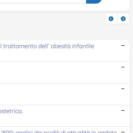
 trattamento dell’ obesità infantile
stetrica.
00: analisi dei profili di attualità in ambito