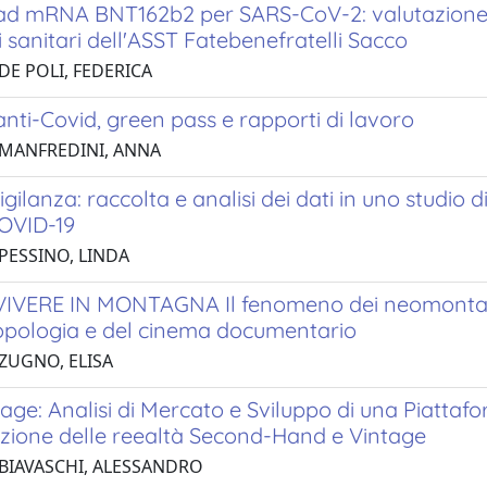
ad mRNA BNT162b2 per SARS-CoV-2: valutazione de
 sanitari dell'ASST Fatebenefratelli Sacco
DE POLI, FEDERICA
nti-Covid, green pass e rapporti di lavoro
 MANFREDINI, ANNA
gilanza: raccolta e analisi dei dati in uno studio d
COVID-19
 PESSINO, LINDA
IVERE IN MONTAGNA Il fenomeno dei neomontanar
ropologia e del cinema documentario
 ZUGNO, ELISA
ge: Analisi di Mercato e Sviluppo di una Piattafo
azione delle reealtà Second-Hand e Vintage
 BIAVASCHI, ALESSANDRO