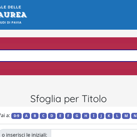
Sfoglia per Titolo
ai a:
0-9
A
B
C
D
E
F
G
H
I
J
K
L
M
N
o inserisci le iniziali: