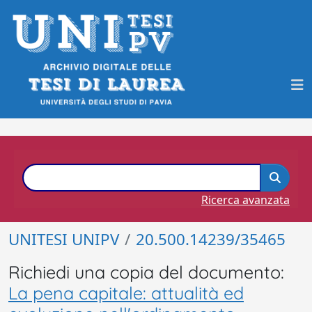
Ricerca avanzata
UNITESI UNIPV
20.500.14239/35465
Richiedi una copia del documento:
La pena capitale: attualità ed