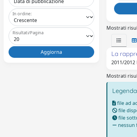
In ordine:
Mostrati risul
Risultati/Pagina
La rappre
2011/2012 
Mostrati risul
Legenda
file ad 
file disp
file sot
nessun f