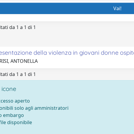
tati da 1 a 1 di 1
sentazione della violenza in giovani donne ospita
RISI, ANTONELLA
tati da 1 a 1 di 1
 icone
accesso aperto
onibili solo agli amministratori
to embargo
ile disponibile