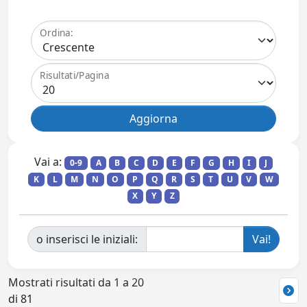
Ordina:
Risultati/Pagina
Vai a:
0-9
A
B
C
D
E
F
G
H
I
J
K
L
M
N
O
P
Q
R
S
T
U
V
W
X
Y
Z
o inserisci le iniziali:
Mostrati risultati da 1 a 20
di 81