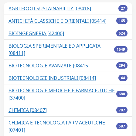
AGRI-FOOD SUSTAINABILITY [08418]
27
ANTICHITÀ CLASSICHE E ORIENTALI [05414]
165
BIOINGEGNERIA [42400]
624
BIOLOGIA SPERIMENTALE ED APPLICATA
1649
[08411]
BIOTECNOLOGIE AVANZATE [08415]
294
BIOTECNOLOGIE INDUSTRIALI [08414]
44
BIOTECNOLOGIE MEDICHE E FARMACEUTICHE
680
[37400]
CHIMICA [08407]
787
CHIMICA E TECNOLOGIA FARMACEUTICHE
587
[07401]