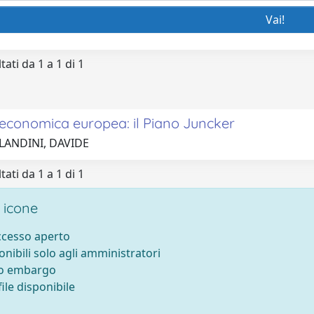
tati da 1 a 1 di 1
 economica europea: il Piano Juncker
 LANDINI, DAVIDE
tati da 1 a 1 di 1
 icone
accesso aperto
onibili solo agli amministratori
to embargo
ile disponibile