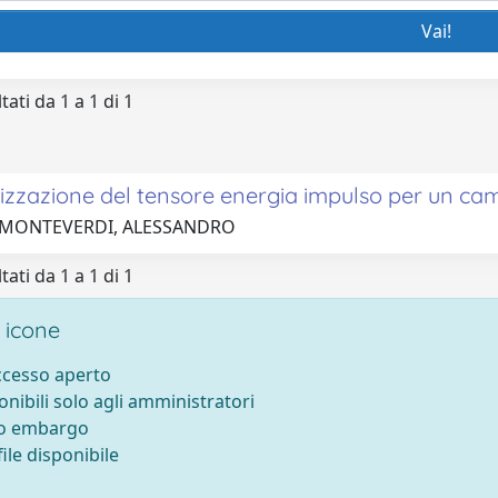
tati da 1 a 1 di 1
izzazione del tensore energia impulso per un ca
 MONTEVERDI, ALESSANDRO
tati da 1 a 1 di 1
 icone
accesso aperto
onibili solo agli amministratori
to embargo
ile disponibile