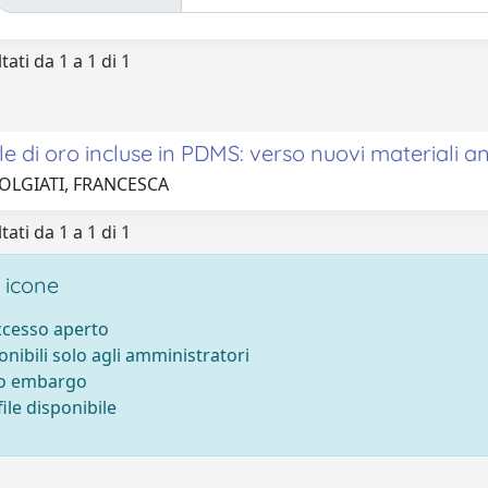
tati da 1 a 1 di 1
e di oro incluse in PDMS: verso nuovi materiali ant
 OLGIATI, FRANCESCA
tati da 1 a 1 di 1
 icone
accesso aperto
onibili solo agli amministratori
to embargo
ile disponibile