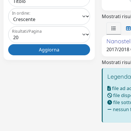
In ordine:
Mostrati risul
Risultati/Pagina
Nanostell
2017/2018
Mostrati risul
Legenda
file ad 
file disp
file sot
nessun f