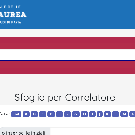
Sfoglia per Correlatore
ai a:
0-9
A
B
C
D
E
F
G
H
I
J
K
L
M
N
o inserisci le iniziali: