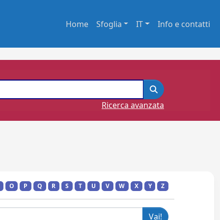
Home
Sfoglia
IT
Info e contatti
Ricerca avanzata
O
P
Q
R
S
T
U
V
W
X
Y
Z