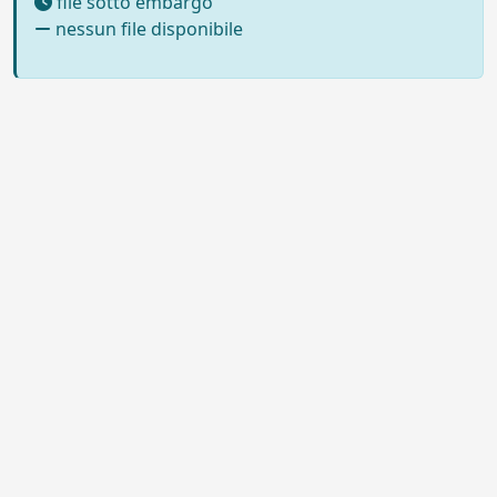
file sotto embargo
nessun file disponibile
Powered by UNITESI
-
Info sul
sistema
-
Info e contatti
-
Area
Copyright © 2026
riservata