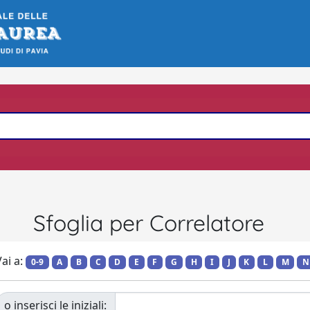
Sfoglia per Correlatore
ai a:
0-9
A
B
C
D
E
F
G
H
I
J
K
L
M
N
o inserisci le iniziali: