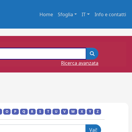
Home
Sfoglia
IT
Info e contatti
Ricerca avanzata
O
P
Q
R
S
T
U
V
W
X
Y
Z