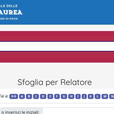
Sfoglia per Relatore
ai a:
0-9
A
B
C
D
E
F
G
H
I
J
K
L
M
N
o inserisci le iniziali: