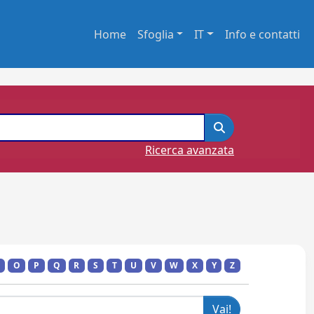
Home
Sfoglia
IT
Info e contatti
Ricerca avanzata
O
P
Q
R
S
T
U
V
W
X
Y
Z