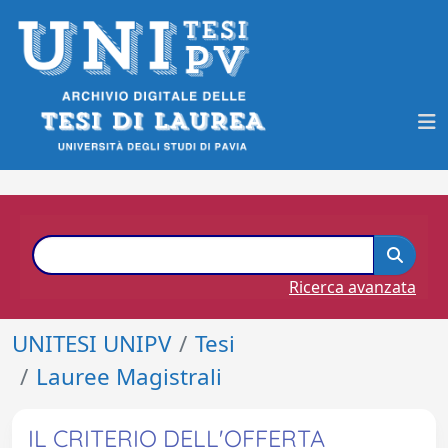
Ricerca avanzata
UNITESI UNIPV
Tesi
Lauree Magistrali
IL CRITERIO DELL'OFFERTA