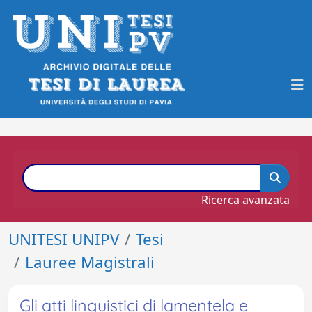
Ricerca avanzata
UNITESI UNIPV
Tesi
Lauree Magistrali
Gli atti linguistici di lamentela e