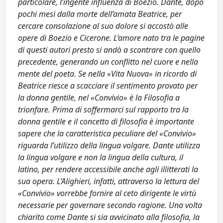
particolare, l’ingente influenza di Boezio. Dante, dopo
pochi mesi dalla morte dell’amata Beatrice, per
cercare consolazione al suo dolore si accostò alle
opere di Boezio e Cicerone. L’amore nato tra le pagine
di questi autori presto si andò a scontrare con quello
precedente, generando un conflitto nel cuore e nella
mente del poeta. Se nella «Vita Nuova» in ricordo di
Beatrice riesce a scacciare il sentimento provato per
la donna gentile, nel «Convivio» è la Filosofia a
trionfare. Prima di soffermarci sul rapporto tra la
donna gentile e il concetto di filosofia è importante
sapere che la caratteristica peculiare del «Convivio»
riguarda l’utilizzo della lingua volgare. Dante utilizza
la lingua volgare e non la lingua della cultura, il
latino, per rendere accessibile anche agli illitterati la
sua opera. L’Alighieri, infatti, attraverso la lettura del
«Convivio» vorrebbe fornire al ceto dirigente le virtù
necessarie per governare secondo ragione. Una volta
chiarito come Dante si sia avvicinato alla filosofia, la