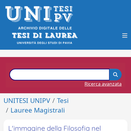
Ricerca avanzata
UNITESI UNIPV
Tesi
Lauree Magistrali
L'immagine della Filosofia nel