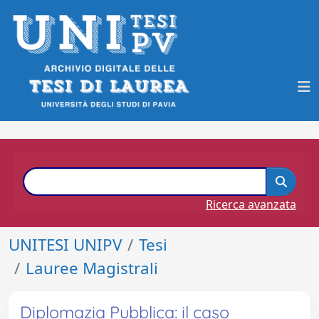
Ricerca avanzata
UNITESI UNIPV
Tesi
Lauree Magistrali
Diplomazia Pubblica: il caso