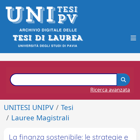
Ricerca avanzata
UNITESI UNIPV
Tesi
Lauree Magistrali
La finanza sostenibile: le strategie e