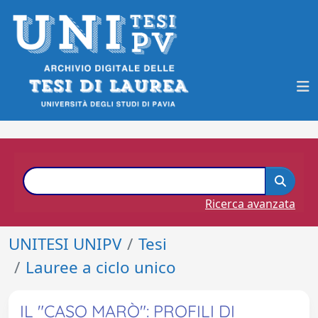
Ricerca avanzata
UNITESI UNIPV
Tesi
Lauree a ciclo unico
IL "CASO MARÒ": PROFILI DI