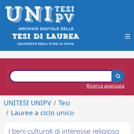
Ricerca avanzata
UNITESI UNIPV
Tesi
Lauree a ciclo unico
I beni culturali di interesse religioso