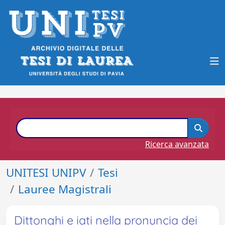
Ricerca avanzata
UNITESI UNIPV
Tesi
Lauree Magistrali
Dittonghi e iati nella pronuncia dei