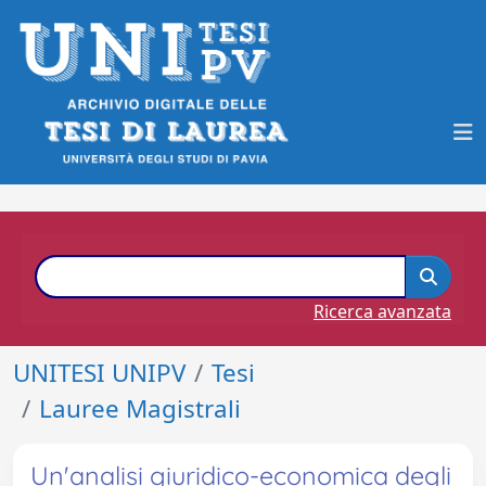
Ricerca avanzata
UNITESI UNIPV
Tesi
Lauree Magistrali
Un'analisi giuridico-economica degli