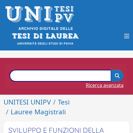
Ricerca avanzata
UNITESI UNIPV
Tesi
Lauree Magistrali
SVILUPPO E FUNZIONI DELLA