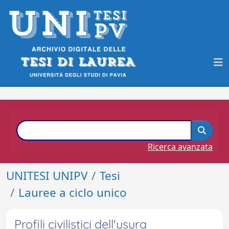
Ricerca avanzata
UNITESI UNIPV
Tesi
Lauree a ciclo unico
Profili civilistici dell'usura