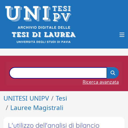
Ricerca avanzata
UNITESI UNIPV
Tesi
Lauree Magistrali
L'utilizzo dell'analisi di bilancio