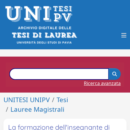
Ricerca avanzata
UNITESI UNIPV
Tesi
Lauree Magistrali
La formazione dell'insegnante di